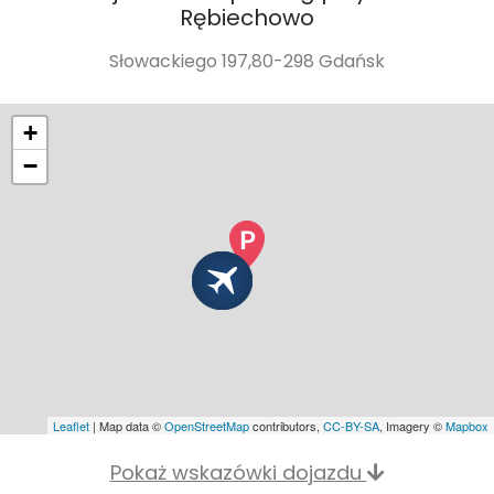
Rębiechowo
Słowackiego 197,80-298 Gdańsk
+
−
Leaflet
| Map data ©
OpenStreetMap
contributors,
CC-BY-SA
, Imagery ©
Mapbox
Pokaż wskazówki dojazdu