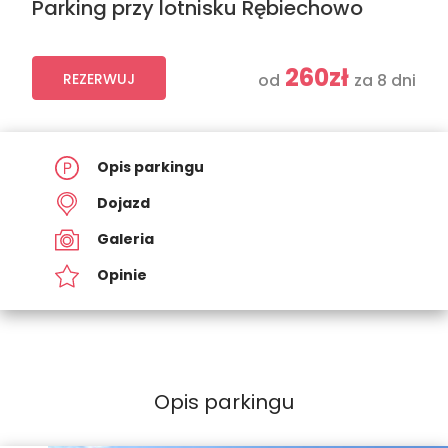
Parking przy lotnisku Rębiechowo
260zł
REZERWUJ
od
za 8 dni
Opis parkingu
Dojazd
Galeria
Opinie
Opis parkingu