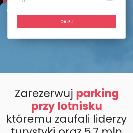
DALEJ
Zarezerwuj
parking
przy lotnisku
któremu zaufali liderzy
turystyki oraz 5,7 mln